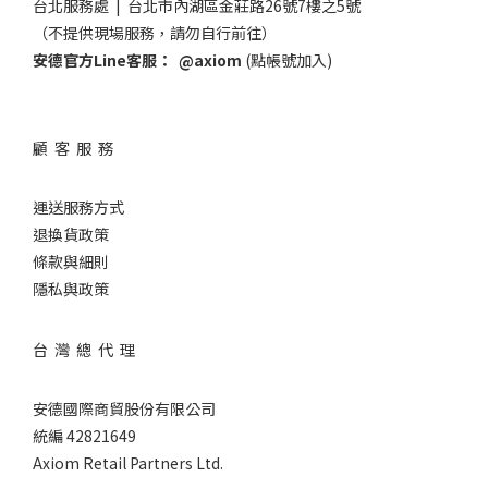
台北服務處 | 台北市內湖區金莊路26號7樓之5號
（不提供現場服務，請勿自行前往）
安德官方Line客服：
@axiom
(點帳號加入)
顧 客 服 務
運送服務方式
退換貨政策
條款與細則
隱私與政策
台 灣 總 代 理
安德國際商貿股份有限公司
統編 42821649
Axiom Retail Partners Ltd.