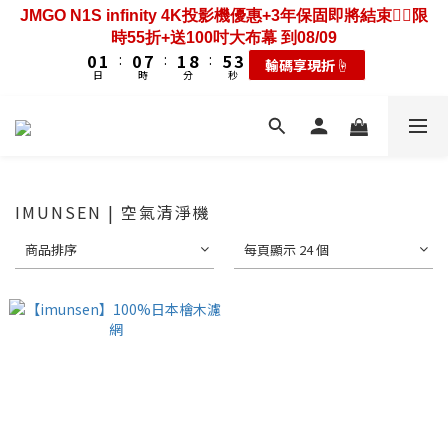
3
4
3
4
8
6
2
3
2
9
3
7
5
JMGO N1S infinity 4K投影機優惠+3年保固即將結束❤️‍🔥限
6
7
6
7
9
4
5
2
0
2
3
2
9
3
7
5
歡慶88節🔥搶最低49折送大禮包｜廚餘大師快閃送3年保
1
2
1
8
2
9
6
4
時55折+送100吋大布幕 到08/09
5
6
5
6
8
3
4
1
1
2
1
8
2
9
6
4
固只到08/09
0
1
:
0
7
:
1
8
:
5
3
輸碼享現折☝️
4
5
4
5
9
7
2
3
0
0
1
:
0
7
:
1
8
:
5
3
日
時
分
秒
0
6
0
7
4
2
耗材大禮包☝️
3
4
3
4
8
6
日
時
分
秒
1
2
0
6
0
7
4
2
5
6
3
1
2
3
2
9
3
7
5
歡慶88節🔥搶最低49折送大禮包｜廚餘大師快閃送3年保
0
1
5
6
3
1
4
5
2
0
1
2
1
8
2
9
6
4
固只到08/09
0
4
5
2
0
3
4
1
0
1
:
0
7
:
1
8
:
5
3
耗材大禮包☝️
3
4
1
2
3
0
日
時
分
秒
0
6
0
7
4
2
2
3
0
1
2
5
6
3
1
1
2
0
1
4
5
2
0
IMUNSEN | 空氣清淨機
0
1
0
3
4
1
0
商品排序
每頁顯示 24 個
2
3
0
1
2
0
1
0