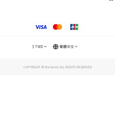
$
TWD
繁體中文
COPYRIGHT © the Axiom ALL RIGHTS RESERVED