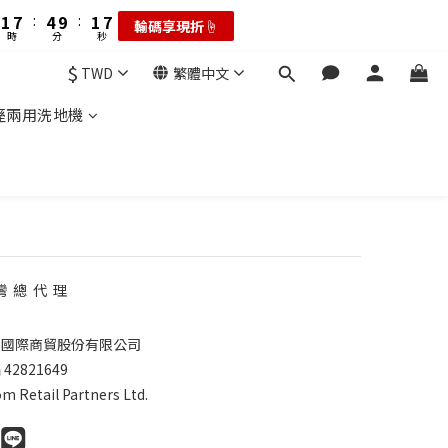
2
8
2
8
5
2
8
4
5
1
:
7
1
7
:
4
9
:
1
7
耗材大禮包☝️
輸碼享現折☝️
3
9
4
時
秒
分
秒
0
6
0
6
3
8
0
6
2
8
3
5
5
2
7
5
$
:
1
7
TWD
繁體中文
2
耗材大禮包☝️
4
4
1
6
4
秒
0
6
1
3
3
0
5
3
乾溼兩用洗地機
5
0
2
2
4
2
4
1
1
3
1
3
0
0
2
0
2
1
1
0
0
灣 總 代 理
德國際商貿股份有限公司
42821649
m Retail Partners Ltd.