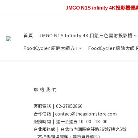
JMGO N1S infinity 4K投影
歡慶88節🔥搶最低4
歡慶88節🔥搶最低4
首頁
JMGO N1S Infinity 4K 目氪三色雷射投影機
FoodCycler 廚餘大師 Air
FoodCycler 廚餘大師 
聯 絡 我 們
客服電話 | 02-27952860
合作信箱 | contact@theaxiomstore.com
服務時間 | 週一至週五 10 : 00 - 18 : 00
台北服務處 | 台北市內湖區金莊路26號7樓之5號
（不提供現場服務，請勿自行前往）