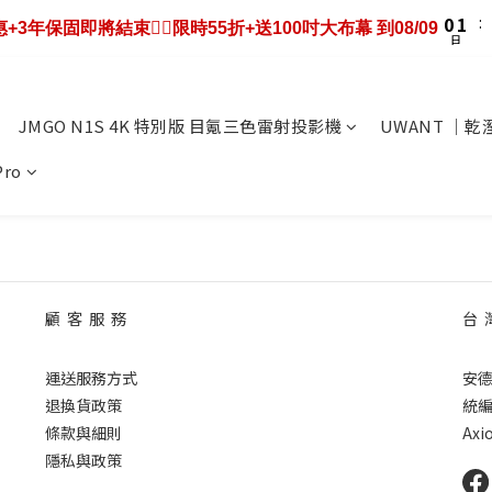
1
2
2
8
1
2
5
3
4
4
7
5
2
7
0
1
:
1
7
0
:
1
4
9
:
機優惠+3年保固即將結束❤️‍🔥限時55折+送100吋大布幕 到08/09
9折送大禮包｜廚餘大師快閃送3年保固只到08/09
2
3
3
9
6
4
1
6
日
時
日
分
0
0
6
0
3
8
1
2
2
8
5
3
0
5
5
2
7
0
1
:
1
7
:
4
9
2
4
9折送大禮包｜廚餘大師快閃送3年保固只到08/09
4
1
6
日
時
分
0
0
6
3
8
1
3
3
0
5
JMGO N1S 4K 特別版 目氪三色雷射投影機
UWANT ｜
5
2
7
0
2
2
4
4
1
6
1
1
3
Pro
3
0
5
0
0
2
2
4
1
1
3
0
0
2
1
0
顧 客 服 務
台 
運送服務方式
安
退換貨政策
統編 
條款與細則
Axio
隱私與政策