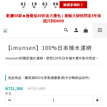
3
4
4
3
5
3
9
輸碼享現折☝️
4
5
5
4
6
4
1
4
日
時
分
秒
5
0
0
8
1
2
3
3
2
4
2
8
歡慶88節🔥搶最低49折送大禮包｜廚餘大師快閃送3年保
9
3
4
4
3
5
3
0
3
4
7
0
1
2
2
1
3
1
7
固只到08/09
8
2
3
3
2
4
2
歡慶88節🔥搶最低49折送大禮包｜廚餘大師快閃送3年保
2
3
6
0
1
:
1
9
:
0
2
:
0
6
耗材大禮包☝️
7
1
2
2
1
3
1
固只到08/09
1
日
時
分
秒
2
5
0
0
8
1
5
6
0
1
:
1
9
:
0
2
:
0
0
耗材大禮包☝️
1
4
7
0
4
日
時
分
秒
5
0
0
8
1
0
3
6
3
4
7
0
2
5
2
3
6
1
4
1
2
5
【imunsen】100%日本檜木濾網
0
3
0
1
4
2
0
3
1
imunsen的獨家檜木濾網，使用100%日本檜木實木製作而成。
2
0
1
0
指定商品，購買滿800元享免運優惠(刷卡分期商品除外)
NT$1,800
NT$1,500
數量