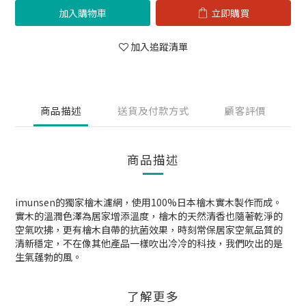
加入購物車
立即購買
加入追蹤清單
商品描述
送貨及付款方式
顧客評價
商品描述
imunsen的獨家檜木濾網，使用100%日本檜木實木製作而成。
實木的溫潤色澤為居家增添溫度，檜木的天然清香也隨著乾淨的
空氣吹拂，更有檜木自帶的抗菌效果，時刻常保居家空氣品質的
清新穩定，不在像其他產品一樣吹出冷冷的科技，我們吹出的是
生氣蓬勃的風。
了解更多