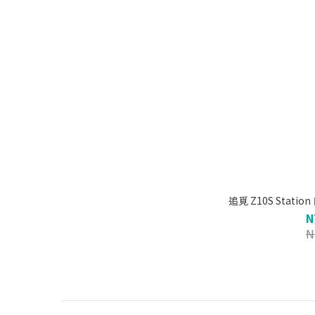
追覓 Z10S Sta
N
N