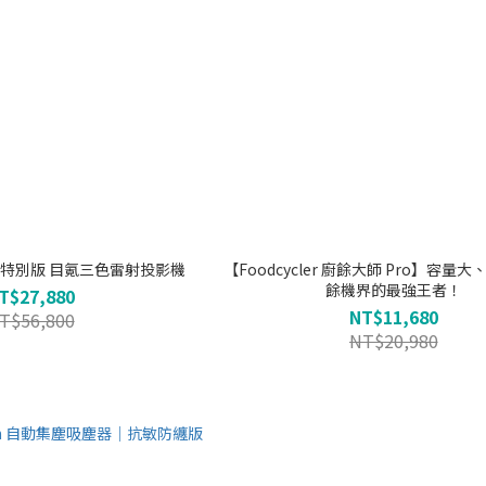
4K 特別版 目氪三色雷射投影機
【Foodcycler 廚餘大師 Pro】容量
餘機界的最強王者！
T$27,880
NT$11,680
T$56,800
NT$20,980