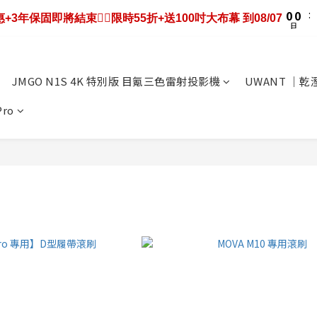
1
1
2
1
1
1
2
6
3
3
4
3
4
8
3
0
0
:
1
0
0
:
0
1
5
:
機優惠+3年保固即將結束❤️‍🔥限時55折+送100吋大布幕 到08/07
9折送大禮包｜廚餘大師快閃送3年保固只到08/07
2
2
3
2
3
7
2
日
時
日
分
0
0
4
1
1
2
1
2
6
1
3
0
0
:
1
0
:
1
5
0
9折送大禮包｜廚餘大師快閃送3年保固只到08/07
2
日
時
分
0
0
4
1
JMGO N1S 4K 特別版 目氪三色雷射投影機
UWANT ｜
3
0
2
Pro
1
0