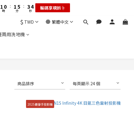
2
1
4
4
2
6
4
4
6
6
1
1
1
:
0
3
3
:
1
5
:
3
3
耗材大禮包☝️
輸碼享現折☝️
5
5
0
0
時
秒
分
秒
0
2
2
0
4
2
2
4
4
1
1
3
1
1
$
:
3
3
TWD
繁體中文
耗材大禮包☝️
0
0
2
0
0
秒
2
2
1
乾溼兩用洗地機
1
1
0
0
0
商品排序
每頁顯示 24 個
2025最搶手投影機