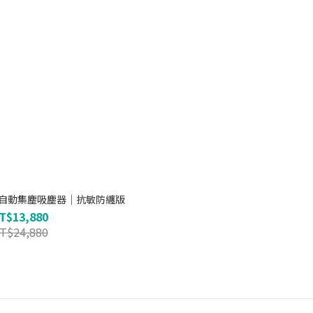
tion 自動集塵吸塵器｜抗敏防纏版
T$13,880
T$24,880