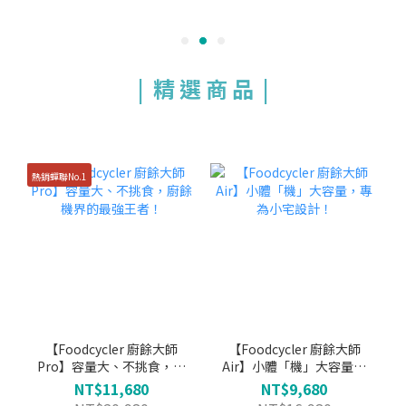
|
精 選 商 品 |
熱銷蟬聯No.1
【Foodcycler 廚餘大師
【Foodcycler 廚餘大師
Pro】容量大、不挑食，廚
Air】小體「機」大容量，
餘機界的最強王者！
專為小宅設計！
NT$11,680
NT$9,680