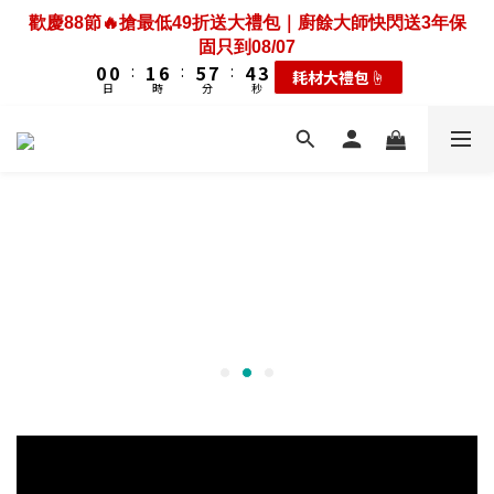
3
3
3
3
4
4
9
9
8
8
7
7
6
6
7
7
8
2
2
2
2
3
3
8
8
7
7
9
9
6
6
5
5
歡慶88節🔥搶最低49折送大禮包｜廚餘大師快閃送3年保
歡慶88節🔥搶最低49折送大禮包｜廚餘大師快閃送3年保
6
6
7
9
1
1
1
1
2
2
7
7
6
6
8
8
5
5
4
4
固只到08/07
固只到08/07
5
5
6
9
8
9
9
0
0
0
0
:
:
1
1
6
6
:
:
5
5
7
7
:
:
4
4
3
3
耗材大禮包☝️
耗材大禮包☝️
4
4
5
9
8
7
8
8
9
日
日
時
時
分
分
秒
秒
0
0
5
5
4
4
6
6
3
3
2
2
3
3
4
9
8
7
6
7
7
8
4
4
3
3
5
5
2
2
1
1
2
2
3
8
7
9
6
5
JMGO N1S infinity 4K投影機預購優惠+3年保固即將結束
6
6
7
9
3
3
2
2
4
4
1
1
0
0
1
1
2
7
6
8
5
4
❤️‍🔥限時55折+送100吋大布幕 到08/07
5
5
6
9
8
2
2
1
1
3
3
0
0
0
0
:
1
6
:
5
7
:
4
3
輸碼享現折☝️
4
4
5
9
8
7
1
1
0
0
2
2
日
時
分
秒
0
5
4
6
3
2
3
3
4
9
8
7
6
0
0
1
1
4
3
5
2
1
2
2
3
8
7
9
6
5
歡慶88節🔥搶最低49折送大禮包｜廚餘大師快閃送3年保
0
0
3
2
4
1
0
1
1
2
7
6
8
5
4
固只到08/07
2
1
3
0
0
0
:
1
6
:
5
7
:
4
3
耗材大禮包☝️
1
0
2
日
時
分
秒
0
5
4
6
3
2
0
1
4
3
5
2
1
0
3
2
4
1
0
2
1
3
0
1
0
2
0
1
0