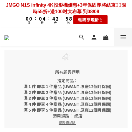
3
3
3
7
7
5
8
2
2
2
6
6
4
7
JMGO N1S infinity 4K投影機優惠+3年保固即將結束❤️‍🔥限
6
6
6
8
1
1
2
5
2
2
2
6
6
4
7
歡慶88節🔥搶最低49折送大禮包｜廚餘大師快閃送3年保
1
1
1
5
5
3
6
9
時55折+送100吋大布幕 到08/09
5
5
5
9
9
7
0
0
1
4
1
1
1
5
5
3
6
9
固只到08/09
0
0
:
0
4
:
4
2
:
5
8
輸碼享現折☝️
4
4
4
8
8
6
9
0
3
0
0
:
0
4
:
4
2
:
5
8
日
時
分
秒
耗材大禮包☝️
3
3
1
4
7
3
3
3
7
7
5
8
日
時
分
秒
2
3
3
1
4
7
2
2
0
3
6
2
2
2
6
6
4
7
歡慶88節🔥搶最低49折送大禮包｜廚餘大師快閃送3年保
1
2
2
0
3
6
1
1
2
5
1
1
1
5
5
3
6
9
固只到08/09
0
1
1
2
5
0
0
1
4
0
0
:
0
4
:
4
2
:
5
8
耗材大禮包☝️
0
0
1
4
0
3
日
時
分
秒
3
3
1
4
7
0
3
2
2
2
0
3
6
2
1
1
1
2
5
1
0
0
0
1
4
0
所有顧客適用
0
3
指定商品：
2
滿 1 件 即享 1 件贈品 (UWANT 原廠12個月保固)
1
滿 2 件 即享 2 件贈品 (UWANT 原廠12個月保固)
0
滿 3 件 即享 3 件贈品 (UWANT 原廠12個月保固)
滿 4 件 即享 4 件贈品 (UWANT 原廠12個月保固)
滿 5 件 即享 5 件贈品 (UWANT 原廠12個月保固)
適用通路：
網店
條款與細則