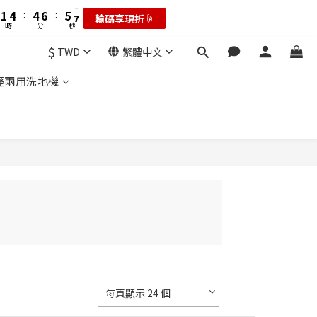
6
8
8
3
5
1
4
:
4
6
:
5
7
輸碼享現折☝️
:
5
7
7
9
耗材大禮包☝️
2
4
時
分
秒
0
3
3
5
4
6
秒
4
6
6
8
1
3
2
2
4
3
5
3
5
:
5
7
$
0
2
耗材大禮包☝️
TWD
繁體中文
1
1
3
2
4
秒
2
4
4
6
1
0
0
2
1
3
1
3
3
5
乾溼兩用洗地機
0
1
0
2
0
2
2
4
0
1
1
1
3
0
0
0
2
1
0
每頁顯示 24 個