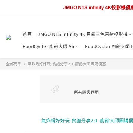
JMGO N1S infinity 4K投影
歡慶88節🔥搶最低4
歡慶88節🔥搶最低4
首頁
JMGO N1S Infinity 4K 目氪三色雷射投影機
FoodCycler 廚餘大師 Air
FoodCycler 廚餘大師 
全部商品
氣炸鍋好好玩-食譜分享2.0 -廚餘大師團購優惠
所有顧客適用
氣炸鍋好好玩-食譜分享2.0 -廚餘大師團購