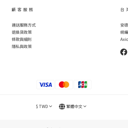
顧 客 服 務
台 
運送服務方式
安
退換貨政策
統編 
條款與細則
Axio
隱私與政策
$
TWD
繁體中文