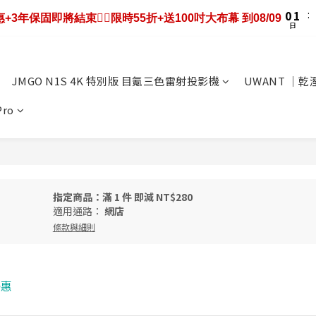
1
2
2
5
5
7
3
4
4
7
7
9
2
2
4
0
1
:
0
1
:
1
4
:
4
6
機優惠+3年保固即將結束❤️‍🔥限時55折+送100吋大布幕 到08/09
2
3
3
6
6
8
9折送大禮包｜廚餘大師快閃送3年保固只到08/09
1
1
3
日
0
日
時
分
0
0
3
3
5
1
2
2
5
5
7
0
0
2
2
2
4
0
1
:
1
4
:
4
6
1
9折送大禮包｜廚餘大師快閃送3年保固只到08/09
日
時
分
1
1
3
0
0
3
3
5
0
0
0
2
2
2
4
JMGO N1S 4K 特別版 目氪三色雷射投影機
UWANT ｜
1
1
1
3
0
0
0
2
Pro
1
0
指定商品：滿 1 件 即減 NT$280
適用通路：
網店
條款與細則
優惠