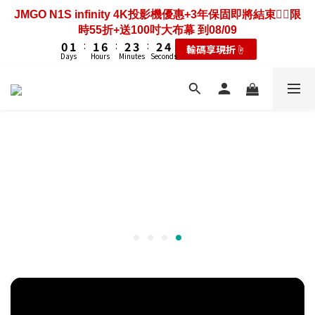
3
3
4
4
4
4
9
9
5
5
6
6
5
5
2
7
8
8
9
9
4
0
1
0
6
6
2
2
3
3
3
3
8
8
4
4
5
5
4
4
JMGO N1S infinity 4K投影機優惠+3年保固即將結束❤️‍🔥限
歡慶88節🔥搶最低49折送大禮包｜廚餘大師快閃送3年保
1
6
7
7
8
9
8
3
0
5
5
1
1
2
2
2
2
7
7
3
3
4
4
3
3
9
時55折+送100吋大布幕 到08/09
固只到08/09
0
5
6
6
7
8
7
2
4
4
0
0
1
1
:
:
1
1
6
6
:
:
2
2
3
3
:
:
2
2
8
耗材大禮包☝️
輸碼享現折☝️
4
5
5
6
7
6
1
3
3
Days
Days
Hours
Hours
Minutes
Minutes
Seconds
Seconds
0
0
0
0
5
5
1
1
2
2
1
1
7
3
4
4
9
5
6
5
0
2
2
4
4
0
0
1
1
0
0
6
2
3
3
8
4
5
4
歡慶88節🔥搶最低49折送大禮包｜廚餘大師快閃送3年保
1
1
3
3
0
0
5
1
2
2
7
3
4
3
固只到08/09
0
0
2
2
4
0
1
:
1
6
:
2
3
:
2
耗材大禮包☝️
1
1
3
Days
Hours
Minutes
Seconds
0
0
5
1
2
1
0
0
2
4
0
1
0
1
3
0
0
2
1
0