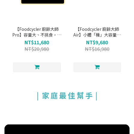
【Foodcycler 廚餘大師
【Foodcycler 廚餘大師
Pro】容量大、不挑食，廚
Air】小體「機」大容量，
餘機界的最強王者！
專為小宅設計！
NT$11,680
NT$9,680
NT$20,980
NT$16,980
|
家 庭 最 佳 幫 手 |