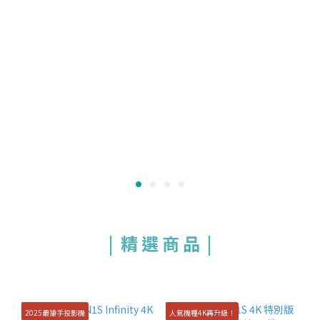
|
精 選 商 品 |
2025最搶手投影機
人氣機種4K再升級！