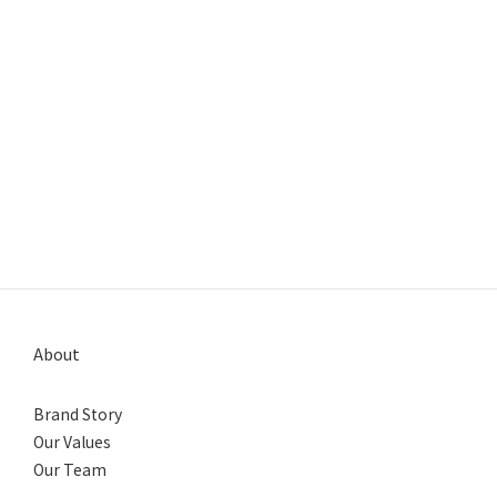
Image Title
Image Title
Image Title
Image Title
Image Title
Image Title
Image Title
Image Title
Image Title
Image Title
Image Title
About
Brand Story
Our Values
Our Team