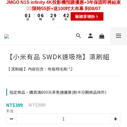
3
4
3
9
5
7
6
7
6
8
3
3
6
1
4
7
1
2
1
7
3
5
❤️‍🔥限時55折+送100吋大布幕 到08/07
2
3
2
8
4
6
歡慶88節🔥搶最低49折送大禮包｜廚餘大師快閃送3年保
5
6
5
7
9
2
2
5
0
3
6
0
1
:
0
6
:
2
9
:
4
1
2
1
7
3
5
固只到08/07
輸碼享現折☝️
4
5
4
6
8
1
1
4
2
日
時
分
秒
5
0
5
1
8
3
0
1
:
0
6
:
2
9
:
4
3
4
3
9
5
7
耗材大禮包☝️
0
0
3
1
4
日
時
分
秒
4
0
7
2
0
5
1
8
3
2
3
2
8
4
6
歡慶88節🔥搶最低49折送大禮包｜廚餘大師快閃送3年保
2
0
3
3
6
1
4
0
7
2
1
2
1
7
3
5
固只到08/07
1
2
2
5
0
3
6
1
0
1
:
0
6
:
2
9
:
4
0
耗材大禮包☝️
1
1
4
2
5
0
日
時
分
秒
0
5
1
8
3
0
0
3
1
4
4
0
7
2
2
【小米有品 SWDK速吸拖】滾刷組
0
3
3
6
1
1
2
2
5
0
0
1
【 滾刷組 】內容包含：地板棉毛刷 *2
1
4
0
0
3
2
1
指定商品，購買滿800元享免運優惠(刷卡分期商品除外)
0
NT$599
NT$399
數量