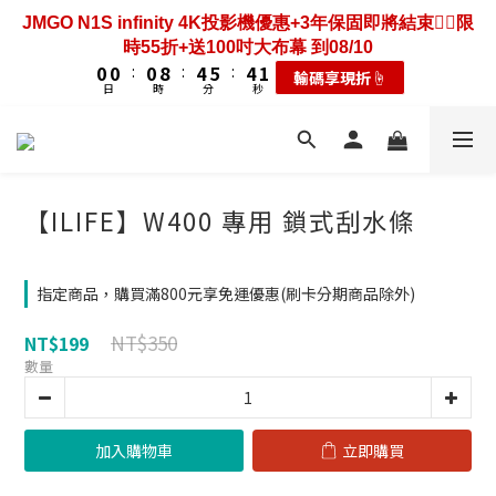
3
3
3
3
3
3
7
7
8
8
7
7
4
4
7
7
7
8
6
2
3
2
2
2
2
2
2
2
6
6
7
7
6
6
3
3
JMGO N1S infinity 4K投影機優惠+3年保固即將結束❤️‍🔥限
歡慶88節🔥搶最低49折送大禮包｜廚餘大師快閃送3年保
6
6
6
7
5
1
2
1
1
1
1
1
1
1
9
9
5
5
6
6
5
5
2
2
時55折+送100吋大布幕 到08/10
固只到08/10
5
5
5
9
9
6
4
0
1
0
0
0
0
0
:
:
0
0
8
8
:
:
4
4
5
5
:
:
4
4
1
1
耗材大禮包☝️
輸碼享現折☝️
4
4
4
8
9
8
5
3
0
日
日
時
時
分
分
秒
秒
7
7
3
3
4
4
3
3
0
0
3
3
3
7
8
7
4
2
6
6
2
2
3
3
2
2
2
2
2
6
7
6
3
歡慶88節🔥搶最低49折送大禮包｜廚餘大師快閃送3年保
1
5
5
1
1
2
2
1
1
1
1
1
9
5
6
5
2
固只到08/10
0
4
4
0
0
1
1
0
0
0
0
:
0
8
:
4
5
:
4
1
耗材大禮包☝️
3
3
0
0
日
時
分
秒
7
3
4
3
0
【ILIFE】W400 專用 鎖式刮水條
2
2
6
2
3
2
1
1
5
1
2
1
0
0
4
0
1
0
指定商品，購買滿800元享免運優惠(刷卡分期商品除外)
3
0
2
NT$350
NT$199
1
數量
0
加入購物車
立即購買