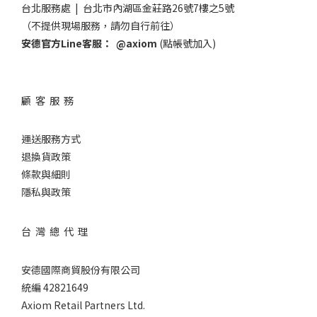
台北服務處 | 台北市內湖區金莊路26號7樓之5號
（不提供現場服務，請勿自行前往）
安德官方Line客服：
@axiom
(點帳號加入)
顧 客 服 務
運送服務方式
退換貨政策
條款與細則
隱私與政策
台 灣 總 代 理
安德國際商貿股份有限公司
統編 42821649
Axiom Retail Partners Ltd.