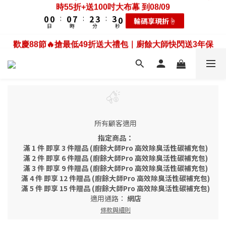
3
3
3
5
6
1
1
1
8
3
4
5
3
5
5
5
7
8
4
7
3
8
2
2
2
9
4
5
0
0
:
0
7
:
2
3
:
歡慶88節🔥搶最低49折送大禮包｜廚餘大師快閃送3年保
4
2
輸碼享現折☝️
4
4
4
6
7
3
6
2
9
日
時
分
秒
7
1
1
1
8
3
4
6
1
2
固只到08/09
3
1
3
3
3
5
6
2
5
1
8
6
0
0
:
0
7
:
2
3
:
5
0
1
2
0
耗材大禮包☝️
2
2
2
9
4
5
歡慶88節🔥搶最低49折送大禮包｜廚餘大師快閃送3年保
1
4
0
日
時
分
秒
7
5
6
1
2
4
0
1
9
1
1
1
8
3
4
固只到08/09
0
3
6
4
5
0
1
3
0
8
0
0
:
0
7
:
2
3
:
2
耗材大禮包☝️
5
3
4
0
2
日
時
分
秒
7
6
1
2
1
4
2
3
1
6
5
0
1
0
3
1
2
0
5
4
0
2
0
1
4
3
1
0
3
2
0
所有顧客適用
2
1
1
0
指定商品：
0
滿 1 件 即享 3 件贈品 (廚餘大師Pro 高效除臭活性碳補充包)
滿 2 件 即享 6 件贈品 (廚餘大師Pro 高效除臭活性碳補充包)
滿 3 件 即享 9 件贈品 (廚餘大師Pro 高效除臭活性碳補充包)
滿 4 件 即享 12 件贈品 (廚餘大師Pro 高效除臭活性碳補充包)
滿 5 件 即享 15 件贈品 (廚餘大師Pro 高效除臭活性碳補充包)
適用通路：
網店
條款與細則