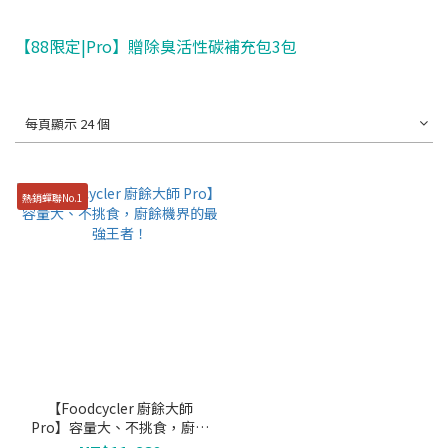
【88限定|Pro】贈除臭活性碳補充包3包
每頁顯示 24 個
熱銷蟬聯No.1
【Foodcycler 廚餘大師
Pro】容量大、不挑食，廚餘
機界的最強王者！