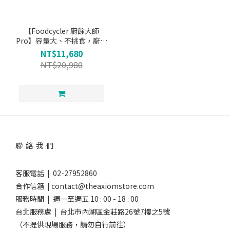
【Foodcycler 廚餘大師
Pro】容量大、不挑食，廚餘
機界的最強王者！
NT$11,680
NT$20,980
聯 絡 我 們
客服電話 | 02-27952860
合作信箱 | contact@theaxiomstore.com
服務時間 | 週一至週五 10 : 00 - 18 : 00
台北服務處 | 台北市內湖區金莊路26號7樓之5號
（不提供現場服務，請勿自行前往）