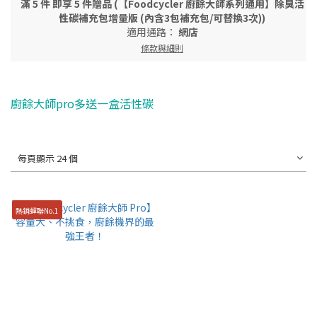
滿 5 件 即享 5 件贈品 (【Foodcycler 廚餘大師系列通用】除臭活
性碳補充包增量版 (內含3包補充包/可替換3次))
適用通路：
網店
條款與細則
廚餘大師pro多送一盒活性碳
每頁顯示 24 個
熱銷蟬聯No.1