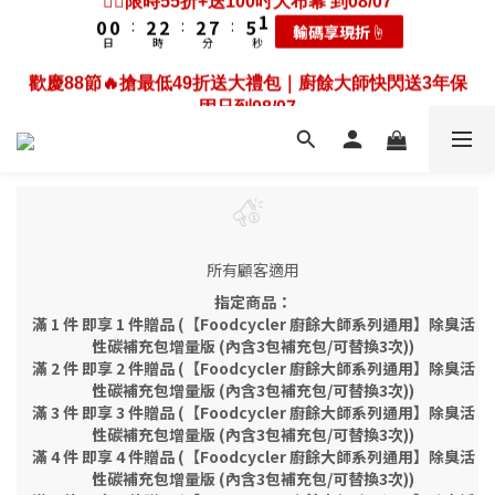
3
3
5
5
5
8
3
3
1
0
0
:
2
2
:
2
7
:
5
0
輸碼享現折☝️
4
4
6
6
6
9
4
2
2
4
4
4
9
7
2
歡慶88節🔥搶最低49折送大禮包｜廚餘大師快閃送3年保
2
0
日
時
分
秒
1
1
1
6
4
3
3
5
5
5
8
3
1
1
3
3
3
8
6
1
固只到08/07
1
0
0
0
5
3
2
2
4
4
4
9
7
2
歡慶88節🔥搶最低49折送大禮包｜廚餘大師快閃送3年保
0
0
:
2
2
:
2
7
:
5
0
0
耗材大禮包☝️
4
2
日
時
分
秒
1
1
3
3
3
8
6
1
固只到08/07
1
1
1
6
4
3
1
0
0
:
2
2
:
2
7
:
5
0
0
0
0
5
3
耗材大禮包☝️
2
0
日
時
分
秒
1
1
1
6
4
4
2
1
0
0
0
5
3
3
1
0
4
2
2
0
3
1
1
2
0
0
1
所有顧客適用
0
指定商品：
滿 1 件 即享 1 件贈品 (【Foodcycler 廚餘大師系列通用】除臭活
性碳補充包增量版 (內含3包補充包/可替換3次))
滿 2 件 即享 2 件贈品 (【Foodcycler 廚餘大師系列通用】除臭活
性碳補充包增量版 (內含3包補充包/可替換3次))
滿 3 件 即享 3 件贈品 (【Foodcycler 廚餘大師系列通用】除臭活
性碳補充包增量版 (內含3包補充包/可替換3次))
滿 4 件 即享 4 件贈品 (【Foodcycler 廚餘大師系列通用】除臭活
性碳補充包增量版 (內含3包補充包/可替換3次))