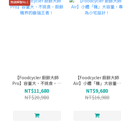
熱銷蟬聯No.1
【Foodcycler 廚餘大師
【Foodcycler 廚餘大師
Pro】容量大、不挑食，廚
Air】小體「機」大容量，
餘機界的最強王者！
專為小宅設計！
NT$11,680
NT$9,680
NT$20,980
NT$16,980