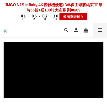
3
3
4
4
3
3
9
9
3
3
5
5
5
5
7
8
7
7
9
9
4
0
0
6
2
2
3
3
2
2
8
8
2
2
4
4
4
4
JMGO N1S infinity 4K投影機優惠+3年保固即將結束❤️‍🔥限
歡慶88節🔥搶最低49折送大禮包｜廚餘大師快閃送3年保
6
7
6
6
8
8
3
5
1
1
2
2
1
1
7
7
1
1
3
3
3
3
9
9
時55折+送100吋大布幕 到08/09
固只到08/09
5
6
5
5
7
7
2
4
0
0
1
1
:
:
0
0
6
6
:
:
0
0
2
2
:
:
2
2
8
8
耗材大禮包☝️
輸碼享現折☝️
4
5
4
4
6
6
1
3
日
日
時
時
分
分
秒
秒
0
0
5
5
1
1
1
1
7
7
3
4
3
9
3
5
5
0
2
4
4
0
0
0
0
6
6
2
3
2
8
2
4
4
歡慶88節🔥搶最低49折送大禮包｜廚餘大師快閃送3年保
1
3
3
5
5
1
2
1
7
1
3
3
9
固只到08/09
0
2
2
4
4
0
1
:
0
6
:
0
2
:
2
8
耗材大禮包☝️
1
1
3
3
日
時
分
秒
0
5
1
1
7
0
0
2
2
4
0
0
6
1
1
3
5
0
0
2
4
1
3
0
2
1
0