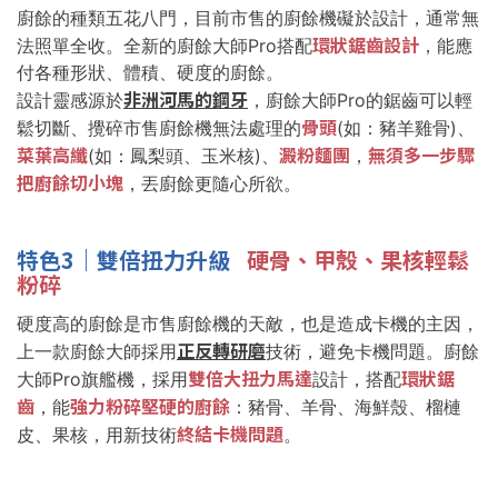
廚餘的種類五花八門，目前市售的廚餘機礙於設計，通常無
環狀鋸齒設計
法照單全收。全新的廚餘大師Pro搭配
，能應
付各種形狀、體積、硬度的廚餘。
非洲河馬的鋼牙
設計靈感源於
，廚餘大師Pro的鋸齒可以輕
骨頭
鬆切斷、攪碎市售廚餘機無法處理的
(如：豬羊雞骨)、
菜葉高纖
澱粉麵團
無須多一步驟
(如：鳳梨頭、玉米核)、
，
把廚餘切小塊
，丟廚餘更隨心所欲。
特色3
｜
雙倍扭力升級
硬骨、甲殼、果核輕鬆
粉碎
硬度高的廚餘是市售廚餘機的天敵，也是造成卡機的主因，
正反轉研磨
上一款廚餘大師採用
技術，避免卡機問題。廚餘
雙倍大扭力馬達
環狀鋸
大師Pro旗艦機，採用
設計，搭配
齒
強力粉碎堅硬的廚餘
，能
：豬骨、羊骨、海鮮殼、榴槤
終結卡機問題
皮、果核，用新技術
。