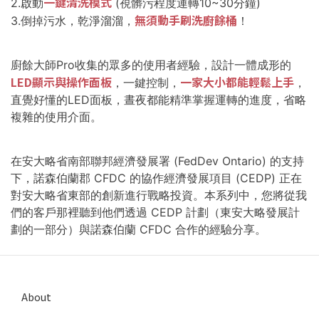
一鍵清洗模式
2.啟動
(視髒污程度運轉10~30分鐘)
無須動手刷洗廚餘桶
3.倒掉污水，乾淨溜溜，
！
廚餘大師Pro收集的眾多的使用者經驗，設計一體成形的
LED顯示與操作面板
一家大小都能輕鬆上手
，一鍵控制，
，
直覺好懂的LED面板，晝夜都能精準掌握運轉的進度，省略
複雜的使用介面。
在安大略省南部聯邦經濟發展署 (FedDev Ontario) 的支持
下，諾森伯蘭郡 CFDC 的協作經濟發展項目 (CEDP) 正在
對安大略省東部的創新進行戰略投資。本系列中，您將從我
們的客戶那裡聽到他們透過 CEDP 計劃（東安大略發展計
劃的一部分）與諾森伯蘭 CFDC 合作的經驗分享。
About