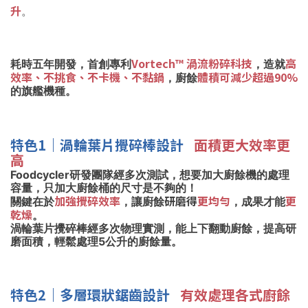
升
。
Vortech™ 渦流粉碎科技
高
耗時五年開發，首創專利
，造就
效率、不挑食、不卡機、不黏鍋
體積可減少超過90%
，廚餘
的旗艦機種。
特色1｜渦輪葉片攪碎棒設計
面積更大效率更
高
Foodcycler研發團隊經多次測試，想要加大廚餘機的處理
容量，只加大廚餘桶的尺寸是不夠的！
加強攪碎效率
研磨得
更均勻
更
關鍵在於
，讓廚餘
，成果才能
乾燥
。
渦輪葉片攪碎棒經多次物理實測，能上下翻動廚餘，提高研
磨面積，輕鬆處理5公升的廚餘量。
特色2｜
多層環狀鋸齒設計
有效處理各式廚餘