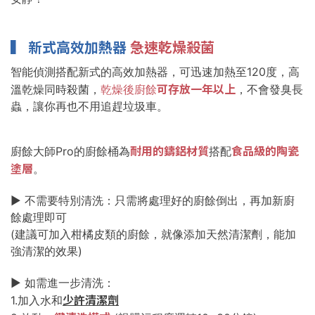
▍
新式高效加熱器
急速乾燥殺菌
智能偵測搭配新式的高效加熱器，可迅速加熱至120度，高
可存放一年以上
溫乾燥同時殺菌，
乾燥後廚餘
，不會發臭長
蟲，讓你再也不用追趕垃圾車。
耐用的鑄鋁材質
食品級的陶瓷
廚餘大師Pro的廚餘桶為
搭配
塗層
。
► 不需要特別清洗：只需將處理好的廚餘倒出，再加新廚
餘處理即可
(建議可加入柑橘皮類的廚餘，就像添加天然清潔劑，能加
強清潔的效果)
► 如需進一步清洗：
少許清潔劑
1.加入水和