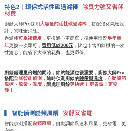
特色2｜環保式活性碳過濾棒
除臭力強又省耗
材費
大容量的活性碳過濾棒
廚餘大師Pro採用
，搭配強化氣密設
計，異味全消除。
可重複使用
半年至一
過濾棒
，更換濾心更簡單，視使用情況
年
費用低於200元
更換一次即可，
，比起市售廚餘機的一次
性濾芯，能省下大筆的花費，也更環保。
廚餘處理量倍增的同時，節約能源也很重要，廚餘大師Pro
全新智能偵測
體積與濕度
自動調節
搭配
，隨時偵測廚餘的
，
風速、風量、溫度
更快速！
更省電！更安
，讓處理廚餘
靜！
▍
智能偵測變頻風扇
安靜又省電
變頻風扇
智能偵測搭配
，自動調節風速和風量，更省電！更
安靜！