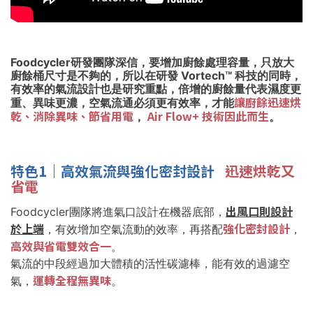
Foodcycler研發團隊深信，要增加廚餘處理容量，只放大
廚餘桶尺寸是不夠的，所以在研發 Vortech™ 科技的同時，
有效率的氣流設計也是研究重點，倍增的廚餘量代表濕度更
讓廚餘迅速烘
重、異味更濃，空氣流通必須更有效率，才能
乾、消除異味、節省用電
Air Flow+ 技術因此而生
，
。
特色1｜高效氣流與強化密封設計
迅速烘乾又
省電
出風口則設計
Foodcycler團隊將進氣口設計在機器底部，
於上端
強化密封設計
，有效增加空氣流動的效率，再搭配
，
高效與省電雙效合一
。
氣流的中段經過加大體積的活性碳濾棒，能有效的過濾空
運轉全程無異味
氣，
。