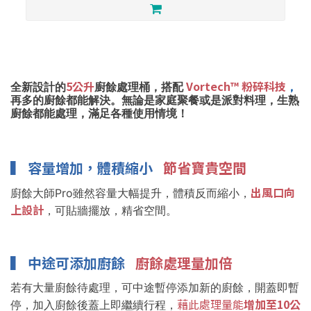
5公升
Vortech™ 粉碎科技
全新設計的
廚餘處理桶，搭配
，
再多的廚餘都能解決。無論是家庭聚餐或是派對料理，生熟
廚餘都能處理，滿足各種使用情境！
▍
容量增加，體積縮小
節省寶貴空間
出風口向
廚餘大師Pro雖然容量大幅提升，體積反而縮小，
上設計
，可貼牆擺放，精省空間。
▍
中途可添加廚餘
廚餘處理量加倍
若有大量廚餘待處理，可中途暫停添加新的廚餘，開蓋即暫
藉此處理量能
增加至10公
停，加入廚餘後蓋上即繼續行程，