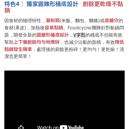
特色4｜
獨家圓錐形桶底設計
廚餘更乾燥不黏
鍋
澱粉類
高糖分
因食材的物理特性，
(米飯、麵包、麵條)或
的
容易黏鍋
食材(果皮)，加熱後
。Foodcycler團隊針對黏鍋問
圓錐形桶底設計
V字形
題，開發全新的
，
的桶底不但能有效
上下層廚餘均勻地攪碎
降低
幫助
，也減少沾黏的面積，有效
黏鍋發生機率
，處理後的廚餘更粉碎！更均勻！更乾燥！清
潔也更簡單！