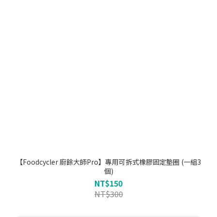
【Foodcycler 廚餘大師Pro】專用可拆式橡膠固定墊圈 (一組3
個)
NT$150
NT$300