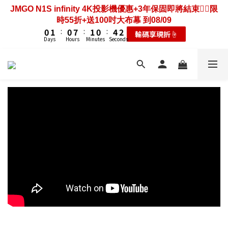
3
4
3
4
3
7
5
0
1
:
0
7
:
1
0
:
4
2
輸碼享現折☝️
4
5
4
5
4
8
6
2
2
3
2
9
3
2
6
4
Days
Hours
Minutes
Seconds
歡慶88節🔥搶最低49折送大禮包｜廚餘大師快閃送3年保
0
6
0
3
1
3
4
3
4
3
7
5
1
1
2
1
8
2
1
5
3
固只到08/09
5
2
0
2
3
2
9
3
2
6
4
歡慶88節🔥搶最低49折送大禮包｜廚餘大師快閃送3年保
0
0
1
:
0
7
:
1
0
:
4
2
4
1
耗材大禮包☝️
1
2
1
8
2
1
5
3
固只到08/09
Days
Hours
Minutes
Seconds
0
6
0
3
1
3
0
0
1
:
0
7
:
1
0
:
4
2
耗材大禮包☝️
5
2
0
2
Days
Hours
Minutes
Seconds
0
6
0
3
1
4
1
1
5
2
0
3
0
0
4
1
2
3
0
1
2
0
1
0